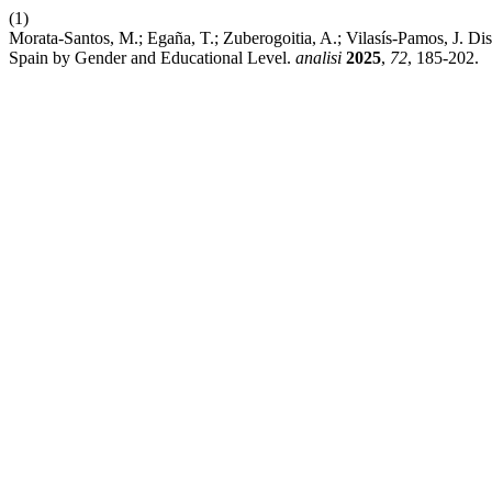
(1)
Morata-Santos, M.; Egaña, T.; Zuberogoitia, A.; Vilasís-Pamos, J. Di
Spain by Gender and Educational Level.
analisi
2025
,
72
, 185-202.