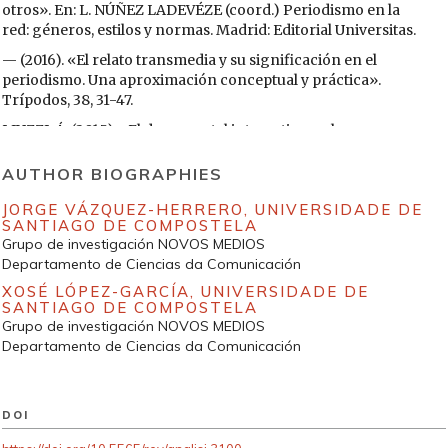
otros». En: L. NÚÑEZ LADEVÉZE (coord.) Periodismo en la
red: géneros, estilos y normas. Madrid: Editorial Universitas.
— (2016). «El relato transmedia y su significación en el
periodismo. Una aproximación conceptual y práctica».
Trípodos, 38, 31-47.
LIUZZI, Á. (2015). «El documental interactivo en la era
transmedia: de géneros híbridos y nuevos códigos
narrativos». Obra Digital, 8, 105-135.
AUTHOR BIOGRAPHIES
LÓPEZ, X.; PEREIRA, X. (coords.). (2010). Convergencia digital:
JORGE VÁZQUEZ-HERRERO,
UNIVERSIDADE DE
reconfiguración de los medios de comunicación en España.
SANTIAGO DE COMPOSTELA
Santiago de Compostela: Universidade de Santiago de
Grupo de investigación NOVOS MEDIOS
Compostela.
Departamento de Ciencias da Comunicación
MANOVICH, L. (2014). «Software is the Message». Journal of
XOSÉ LÓPEZ-GARCÍA,
UNIVERSIDADE DE
SANTIAGO DE COMPOSTELA
Visual Culture, 13 (1), 79-81.
Grupo de investigación NOVOS MEDIOS
https://doi.org/10.1177/1470412913509459
Departamento de Ciencias da Comunicación
MOLONEY, K. (2011). «Porting Transmedia Storytelling to
Journalism» [tesis doctoral]. Denver: University of Denver.
NASH, K. (2012). «Modes of interactivity: analysing the
DOI
webdoc». Media, Culture & Society (34), 2, 195-210.