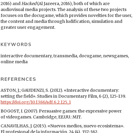
2016) and
Hacked
(Al Jazeera, 2016), both of which are
audiovisual media projects. The analysis of these two projects
focuses on the docugame, which provides novelties for the user,
the content and media through ludification, simulation and
greater user engagement.
KEYWORDS
interactive documentary, transmedia, docugame, newsgames,
online media
REFERENCES
ASTON, J.; GAUDENZI, S. (2012). «Interactive documentary:
setting the field». Studies in Documentary Film, 6 (2), 125-139.
https://doi.org/10.1386/sdf.6.2.125_1
BOGOST, I. (2007). Persuasive games: the expressive power
of videogames. Cambridge, EE.UU.: MIT.
CANAVILHAS, J. (2015). «Nuevos medios, nuevo ecosistema».
El profesional de la información, 24 (4), 357-362.