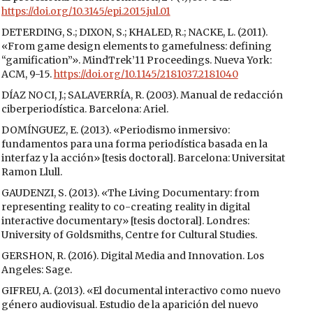
https://doi.org/10.3145/epi.2015.jul.01
DETERDING, S.; DIXON, S.; KHALED, R.; NACKE, L. (2011).
«From game design elements to gamefulness: defining
“gamification”». MindTrek’11 Proceedings. Nueva York:
ACM, 9-15.
https://doi.org/10.1145/2181037.2181040
DÍAZ NOCI, J.; SALAVERRÍA, R. (2003). Manual de redacción
ciberperiodística. Barcelona: Ariel.
DOMÍNGUEZ, E. (2013). «Periodismo inmersivo:
fundamentos para una forma periodística basada en la
interfaz y la acción» [tesis doctoral]. Barcelona: Universitat
Ramon Llull.
GAUDENZI, S. (2013). «The Living Documentary: from
representing reality to co-creating reality in digital
interactive documentary» [tesis doctoral]. Londres:
University of Goldsmiths, Centre for Cultural Studies.
GERSHON, R. (2016). Digital Media and Innovation. Los
Angeles: Sage.
GIFREU, A. (2013). «El documental interactivo como nuevo
género audiovisual. Estudio de la aparición del nuevo